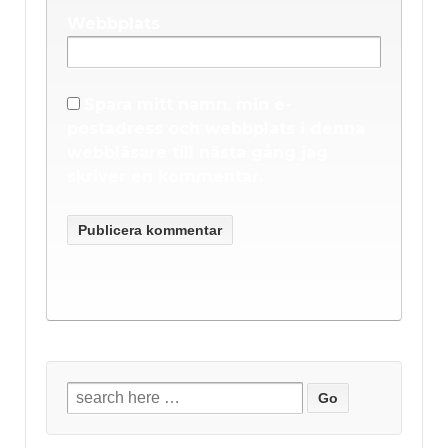
Webbplats
Spara mitt namn, min e-
postadress och webbplats i denna
webbläsare till nästa gång jag
skriver en kommentar.
Sök
efter: