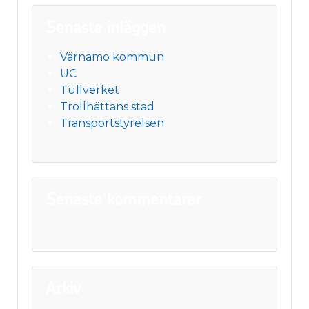
Senaste inläggen
Värnamo kommun
UC
Tullverket
Trollhättans stad
Transportstyrelsen
Senaste kommentarer
Arkiv