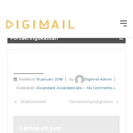
Digimail | Framtidens
post
Försäkringskassan
Försäkringskassan
Posted on
19 januari, 2018
by
Digimail Admin
Publicerat i
Avsändare
,
Avsändare alla
—
No Comments ↓
‹
Skatteverket
Pensionsmyndigheten
›
Lämna ett svar