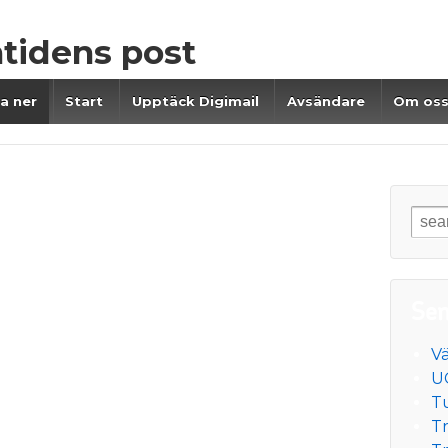
mtidens post
a ner
Start
Upptäck Digimail
Avsändare
Om os
Sök
efte
Sen
V
U
T
Tr