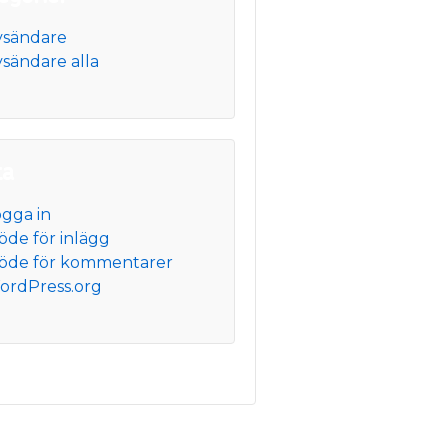
vsändare
sändare alla
ta
ogga in
öde för inlägg
löde för kommentarer
ordPress.org