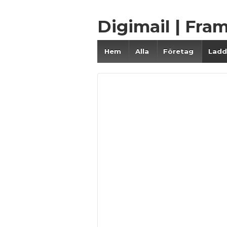
Digimail | Fra
Hem
Alla
Företag
Ladd
Ladda ner