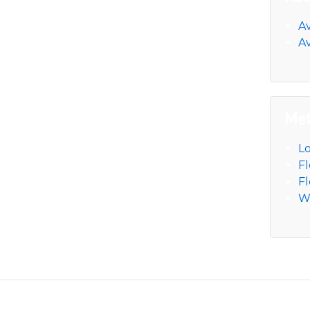
A
Av
Me
L
Fl
F
W