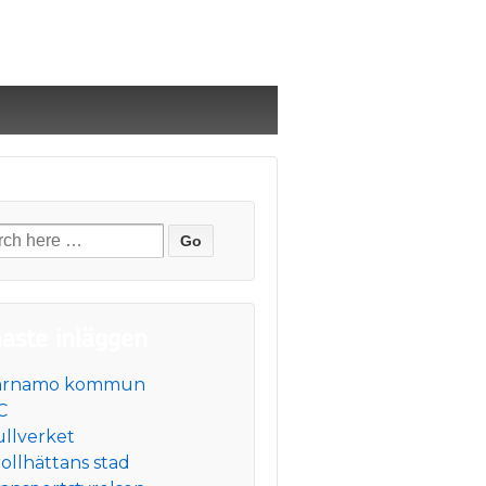
s
r:
aste inläggen
ärnamo kommun
C
ullverket
ollhättans stad