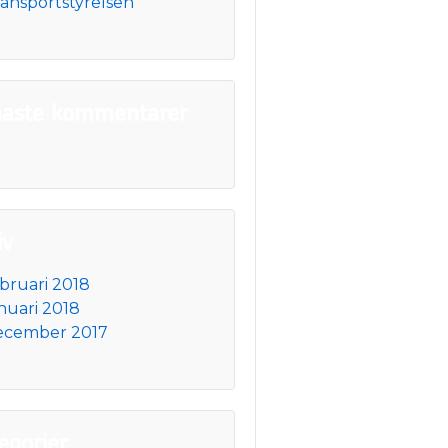
ansportstyrelsen
aste kommentarer
iv
bruari 2018
nuari 2018
ecember 2017
egorier